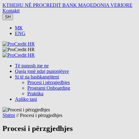
KTHEHU NË PROCREDIT BANK MAQEDONIA VERIORE
Kontakti
SH
МК
ENG
Të punosh me ne
Qasja jonë ndaj punonjësve
Si të na bashkangjiteni
Procesi i përzgjedhjes
Programi Onboarding
Praktika
Apliko tani
Shtëpi
// Procesi i përzgjedhjes
Procesi i përzgjedhjes