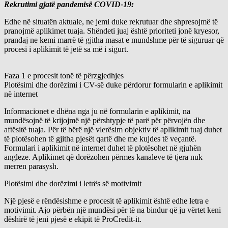
Rekrutimi gjatë pandemisë COVID-19:
Edhe në situatën aktuale, ne jemi duke rekrutuar dhe shpresojmë të
pranojmë aplikimet tuaja. Shëndeti juaj është prioriteti jonë kryesor,
prandaj ne kemi marrë të gjitha masat e mundshme për të siguruar që
procesi i aplikimit të jetë sa më i sigurt.
Faza 1 e procesit tonë të përzgjedhjes
Plotësimi dhe dorëzimi i CV-së duke përdorur formularin e aplikimit
në internet
Informacionet e dhëna nga ju në formularin e aplikimit, na
mundësojnë të krijojmë një përshtypje të parë për përvojën dhe
aftësitë tuaja. Për të bërë një vlerësim objektiv të aplikimit tuaj duhet
të plotësohen të gjitha pjesët qartë dhe me kujdes të veҫantë.
Formulari i aplikimit në internet duhet të plotësohet në gjuhën
angleze. Aplikimet që dorëzohen përmes kanaleve të tjera nuk
merren parasysh.
Plotësimi dhe dorëzimi i letrës së motivimit
Një pjesë e rëndësishme e procesit të aplikimit është edhe letra e
motivimit. Ajo përbën një mundësi për të na bindur që ju vërtet keni
dëshirë të jeni pjesë e ekipit të ProCredit-it.