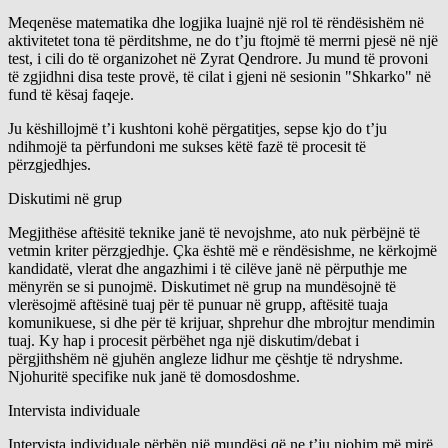
Meqenëse matematika dhe logjika luajnë një rol të rëndësishëm në
aktivitetet tona të përditshme, ne do t’ju ftojmë të merrni pjesë në një
test, i cili do të organizohet në Zyrat Qendrore. Ju mund të provoni
të zgjidhni disa teste provë, të cilat i gjeni në sesionin "Shkarko" në
fund të kësaj faqeje.
Ju këshillojmë t’i kushtoni kohë përgatitjes, sepse kjo do t’ju
ndihmojë ta përfundoni me sukses këtë fazë të procesit të
përzgjedhjes.
Diskutimi në grup
Megjithëse aftësitë teknike janë të nevojshme, ato nuk përbëjnë të
vetmin kriter përzgjedhje. Çka është më e rëndësishme, ne kërkojmë
kandidatë, vlerat dhe angazhimi i të cilëve janë në përputhje me
mënyrën se si punojmë. Diskutimet në grup na mundësojnë të
vlerësojmë aftësinë tuaj për të punuar në grupp, aftësitë tuaja
komunikuese, si dhe për të krijuar, shprehur dhe mbrojtur mendimin
tuaj. Ky hap i procesit përbëhet nga një diskutim/debat i
përgjithshëm në gjuhën angleze lidhur me çështje të ndryshme.
Njohuritë specifike nuk janë të domosdoshme.
Intervista individuale
Intervista individuale përbën një mundësi që ne t’ju njohim më mirë