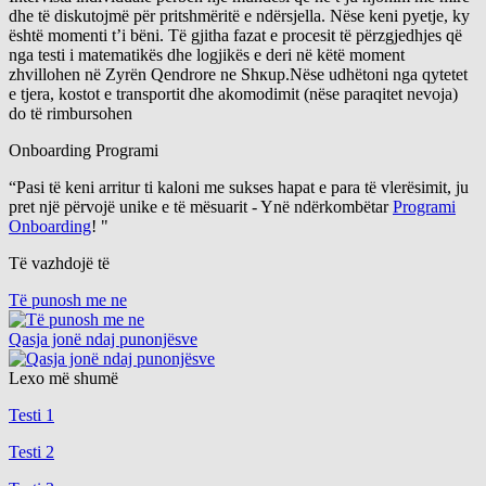
dhe të diskutojmë për pritshmëritë e ndërsjella. Nëse keni pyetje, ky
është momenti t’i bëni. Të gjitha fazat e procesit të përzgjedhjes që
nga testi i matematikës dhe logjikës e deri në këtë moment
zhvillohen në Zyrën Qendrore ne Shкup.Nëse udhëtoni nga qytetet
e tjera, kostot e transportit dhe akomodimit (nëse paraqitet nevoja)
do të rimbursohen
Onboarding Programi
“Pasi të keni arritur ti kaloni me sukses hapat e para të vlerësimit, ju
pret një përvojë unike e të mësuarit - Ynë ndërkombëtar
Programi
Onboarding
! "
Тë vazhdojë të
Të punosh me ne
Qasja jonë ndaj punonjësve
Lexo më shumë
Testi 1
Testi 2