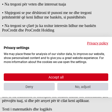
• Na tregoni për veten dhe interesat tuaja
• Shpjegoni se pse dëshironi të punoni me ne dhe tregoni
pritshmëritë që keni lidhur me bankën, si punëdhënës
• Na tregoni se çfarë ju ka nxitur interesin lidhur me bankën
ProCredit dhe ProCredit Holding
Letra e motivimit e preferueshme të jetë në gjuhën angleze. Për të na
mundësuar vlerësimin e saktë të aplikimit tuaj, është shumë e
Privacy policy
rëndësishme që ju të mos: përdorni klishé, dërgoni letra motivimi te
Privacy settings
gatshme, apo të merrni me “copy-paste” informacione nga faqja e
We may place these for analysis of our visitor data, to improve our website,
internetit të bankës ProCredit dhe ProCredit Holding.
show personalised content and to give you a great website experience. For
more information about the cookies we use open the settings.
Faza 2 e procesit tonë të përzgjedhjes
Biseda telefonike
Accept all
Pasi t’i kemi shqyrtuar të gjitha aplikimet, një anëtar i ekipit tonë të
Burimeve Njerëzore do të kontaktojë me kandidatët më të
Deny
No, adjust
përshtatshëm për të bërë një bisedë telefonike rreth 20-minutëshe.
Përmes bisedës telefonike, do t’ju jepet mundësia të prezantoheni
dhe të na ndihmoni të mësojmë më shumë lidhur me shkollimin dhe
përvojën tuaj, si dhe për arsyet për të cilat keni aplikuar.
Testi i matematikës dhe logjikës