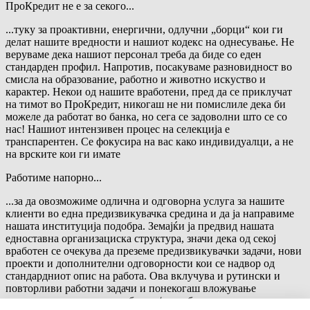
ПроКредит не е за секого...
...туку за проактивни, енергични, одлучни „борци“ кои ги
делат нашите вредности и нашиот кодекс на однесување. Не
веруваме дека нашиот персонал треба да биде со еден
стандарден профил. Напротив, посакуваме разновидност во
смисла на образование, работно и животно искуство и
карактер. Некои од нашите вработени, пред да се приклучат
на тимот во ПроКредит, никогаш не ни помислиле дека би
можеле да работат во банка, но сега се задоволни што се со
нас! Нашиот интензивен процес на селекција е
транспарентен. Се фокусира на вас како индивидуалци, а не
на врските кои ги имате
Работиме напорно...
...за да овозможиме одлична и одговорна услуга за нашите
клиенти во една предизвикувачка средина и да ја направиме
нашата институција подобра. Земајќи ја предвид нашата
едноставна организациска структура, значи дека од секој
вработен се очекува да преземе предизвикувачки задачи, нови
проекти и дополнителни одговорности кои се надвор од
стандардниот опис на работа. Ова вклучува и рутински и
повторливи работни задачи и понекогаш вложување
дополнително време за работа и/или обука