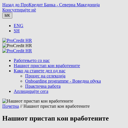
Назад до ПроКредит Банка - Северна Македонија
Консултирајте нè
МК
ENG
SH
Работењето со нас
Нашиот пристап кон вработените
Како да станете дел од нас
Процес на селекција
Onboarding programme - Воведна обука
Практична работа
Аплицирајте сега
Почетна
// Нашиот пристап кон вработените
Нашиот пристап кон вработените