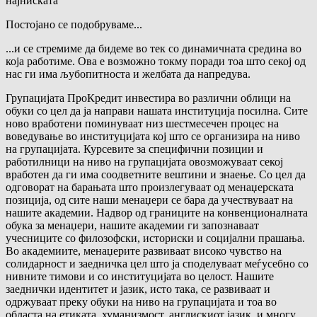
најниската
Постојано се подобруваме...
...и се стремиме да бидеме во тек со динамичната средина во
која работиме. Ова е возможно токму поради тоа што секој од
нас ги има љубопитноста и желбата да напредува.
Групацијата ПроКредит инвестира во различни облици на
обуки со цел да ја направи нашата институција посилна. Сите
ново вработени поминуваат низ шестмесечен процес на
воведување во институцијата кој што се организира на ниво
на групацијата. Курсевите за специфични позиции и
работилници на ниво на групацијата овозможуваат секој
вработен да ги има соодветните вештини и знаење. Со цел да
одговорат на барањата што произлегуваат од менаџерската
позиција, од сите наши менаџери се бара да учествуваат на
нашите академии. Надвор од границите на конвенционалната
обука за менаџери, нашите академии ги запознаваат
учесниците со филозофски, историски и социјални прашања.
Во академиите, менаџерите развиваат високо чувство на
солидарност и заедничка цел што ја споделуваат меѓусебно со
нивните тимови и со институцијата во целост. Нашите
заеднички идентитет и јазик, исто така, се развиваат и
одржуваат преку обуки на ниво на групацијата и тоа во
областа на етиката, хуманизмост, англискиот јазик, и многу