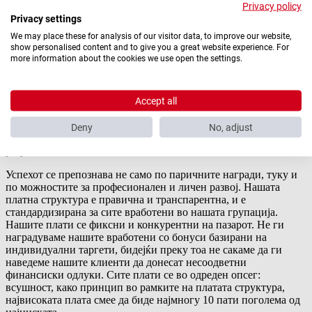
Privacy policy
Секој од нас придонесува...
Privacy settings
We may place these for analysis of our visitor data, to improve our website,
...директно кон успехот на институцијата, а резултатите од
show personalised content and to give you a great website experience. For
нашата работа се видливи. Нашата едноставна организациска
more information about the cookies we use open the settings.
структура и непостоењето на комплексна хиерархија даваат
јасни одговорности за секој вработен кон остварувањето на
една заедничка цел. Тоа ни овозможува основа за правична
проценка на секој вработен, заснована на личната изведба и
Accept all
придонес. Врвниот менаџмент зема активен дел во
институционалната евалуација на вработените и има
Deny
No, adjust
константен дијалог со нас со цел да се постигнат подобри
резултати.
Успехот се препознава не само по паричните награди, туку и
по можностите за професионален и личен развој. Нашата
платна структура е правична и транспарентна, и е
стандардизирана за сите вработени во нашата групација.
Нашите плати се фиксни и конкурентни на пазарот. Не ги
наградуваме нашите вработени со бонуси базирани на
индивидуални таргети, бидејќи преку тоа не сакаме да ги
наведеме нашите клиенти да донесат несоодветни
финансиски одлуки. Сите плати се во одреден опсег:
всушност, како принцип во рамките на платата структура,
највисоката плата смее да биде најмногу 10 пати поголема од