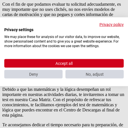
Con el fin de que podamos evaluar tu solicitud adecuadamente, es
muy importante que no uses clichés, no nos envíes modelos de
cartas de motivación y que no pegues y cortes información de
Banco ProCredit o de los sitios web de ProCredit Holding.
Privacy policy
Fase 2 de nuestro proceso de selección
Privacy settings
Conversación telefónica
We may place these for analysis of our visitor data, to improve our website,
show personalised content and to give you a great website experience. For
Después de haber revisado todas las aplicaciones, los candidatos con
more information about the cookies we use open the settings.
un perfil más adecuado serán contactados por un miembro del
equipo de Recursos Humanos para una conversación telefónica que
tomará alrededor de 20 minutos. La conversación telefónica te da la
Accept all
oportunidad de presentarte y nos ayuda a conocer más sobre tu
educación, experiencia y las razones de tu postulación.
Deny
No, adjust
Test de matemáticas y lógica
Debido a que las matemáticas y la lógica desempeñan un rol
importante en nuestras actividades diarias, te invitaremos a tomar un
test en nuestra Casa Matriz. Con el propósito de refrescar tus
conocimientos, te facilitamos ejemplos del test de matemáticas y
lógica que puedes encontrar en el Centro de Descargas al final de
esta página.
Te aconsejamos dedicar el tiempo necesario para tu preparación, de